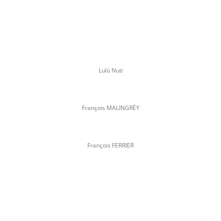
Lulù Nuti
François MALINGRËY
François FERRIER