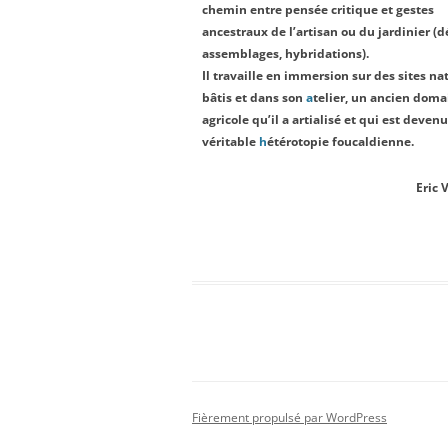
chemin entre pensée critique et gestes
ancestraux de l’artisan ou du jardinier (
assemblages, hybridations).
Il travaille en immersion sur des sites na
bâtis et dans son
a
telier, un ancien doma
agricole qu’il a artialisé et qui est deven
véritable
h
étérotopie foucaldienne.
Eric 
Fièrement propulsé par WordPress