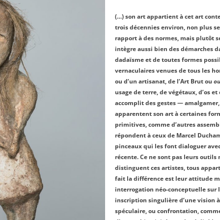
(…) son art appartient à cet art con
trois décennies environ, non plus s
rapport à des normes, mais plutôt s
intègre aussi bien des démarches da
dadaïsme et de toutes formes possib
vernaculaires venues de tous les hori
ou d’un artisanat, de l’Art Brut ou
ou
usage de terre, de végétaux, d’os et 
accomplit des gestes — amalgamer, 
apparentent son art à certaines for
primitives, comme d’autres assemb
répondent à ceux de Marcel Ducham
pinceaux qui les font dialoguer avec
récente. Ce ne sont pas leurs outils 
distinguent ces artistes, tous appar
fait la différence est leur attitude m
interrogation néo-conceptuelle sur 
inscription singulière d’une vision à
spéculaire, ou confrontation, comme