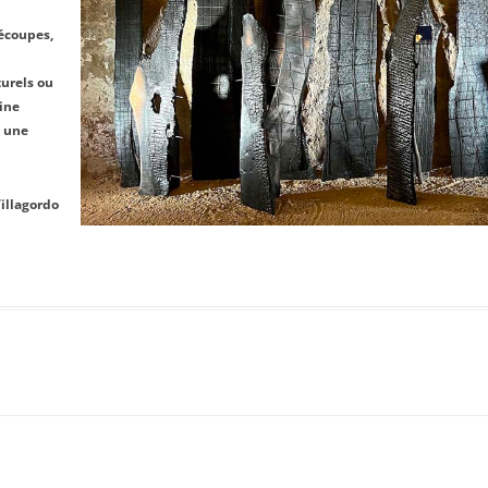
découpes,
turels ou
ine
u une
Villagordo