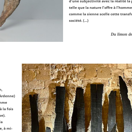
d’une subjectivité avec la réalité l
telle que la nature l’offre à l’hom
comme la sienne scelle cette transf
société. (…)
Du limon de la 
n,
 Ardenne)
omme
à la fois
ue).
la
e, à mi-