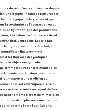
temporain tel qu’on le voit évoluer depuis
elon une logique linéaire de ruptures par
elon une logique d’élargissement qui
ns la continuité de l’abstraction ou du
les de figuration, que des productions
zons, à la lisière parfois d’un art rituel
tsider
. Bref, Laura Labri Laborie fait
de laine, et de matériaux de rebut, et
emmailloter, ligaturer — qui
mes d’Art Brut ou à des pratiques
lent des objets ready-made qui
p, comme d’autres encore manient les
 tels peintres de l’histoire ancienne ou
ni leur rapport à une tradition qui
tiennent à « l’art contemporain », ce qui
orale et intellectuelle en regard de l’art :
les notions même d’art et de mimesis, ou
 l’intérieur de la plus ancienne tradition
 dans le cas de Laura Labri Laborie,