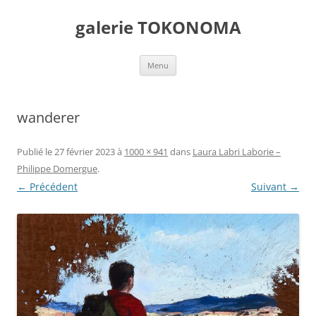
Aller
au
galerie TOKONOMA
contenu
Menu
wanderer
Publié le
27 février 2023
à
1000 × 941
dans
Laura Labri Laborie –
Philippe Domergue
.
← Précédent
Suivant →