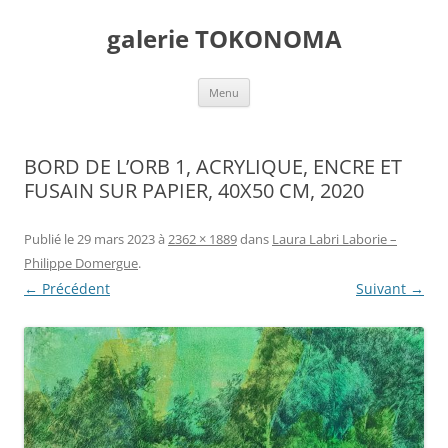
Aller
au
galerie TOKONOMA
contenu
Menu
BORD DE L’ORB 1, ACRYLIQUE, ENCRE ET
FUSAIN SUR PAPIER, 40X50 CM, 2020
Publié le
29 mars 2023
à
2362 × 1889
dans
Laura Labri Laborie –
Philippe Domergue
.
← Précédent
Suivant →