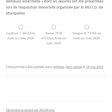
demeure essentielle » dont les œuvres ont été présentées
lors de l’exposition
Immortelle
organisée par le MO.CO. de
Montpellier .
Confiture 1, 46x33cm,
Ruines 70 III,
Salagou III, 73×60 cm,
huile sur toile, 2020
41x33cm, huile sur
huile sur toile, 2020
toile, 2020
Cette entrée a été publiée dans
Artistes
,
Non classé
le
18 mai 2023
.
Fièrement propulsé par WordPress