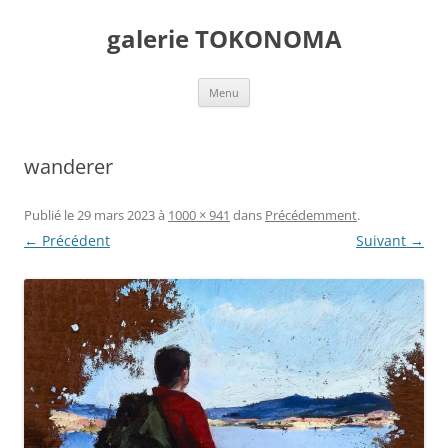
Aller
au
galerie TOKONOMA
contenu
Menu
wanderer
Publié le
29 mars 2023
à
1000 × 941
dans
Précédemment
.
← Précédent
Suivant →