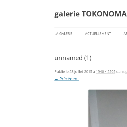
Aller
au
contenu
galerie TOKONOMA
LA GALERIE
ACTUELLEMENT
A
unnamed (1)
Publié le
23 juillet 2015
à
1946 × 2595
dans
← Précédent